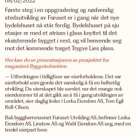
08/02/2022
Første steg i en oppgradering og nødvendig
stedsutvikling av Furuset er i gang når det nye
bydelshuset nå står ferdig. Bydelshuset på sju
etasjer er med et atrium i glass knyttet til det
eksisterende bygget i vest, og vil henvende seg
mot det kommende torget Trygve Lies plass.
Her kan du se presentasjonen av prosjektet fra
magasinet Byggeindustrien.
– Utfordringen i tidligfase var eierforholdene. Det var
eierforhold som gjorde det vanskelig å få en helhetlig
utvikling. Da eierskapet ble samlet, var det mange nok
eiendommer til at det gikk an å få i gang utviklingen av
området, sier daglig leder i Lerka Eiendom AS, Tom Egil
Roll-Olsen.
Bak byggherrenavnet Furuset Utvikling AS, befinner Lerka
Eiendom AS, Linstow AS og Wahl Eiendom AS seg, med en
tredel eierpart hver.