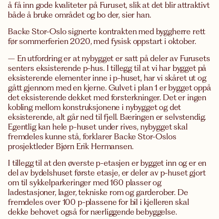
å få inn gode kvaliteter på Furuset, slik at det blir attraktivt
både å bruke området og bo der, sier han.
Backe Stor-Oslo signerte kontrakten med byggherre rett
før sommerferien 2020, med fysisk oppstart i oktober.
– En utfordring er at nybygget er satt på deler av Furusets
senters eksisterende p-hus. I tillegg til at vi har bygget på
eksisterende elementer inne i p-huset, har vi skåret ut og
gått gjennom med en kjerne. Gulvet i plan 1 er bygget oppå
det eksisterende dekket med forsterkninger. Det er ingen
kobling mellom konstruksjonene i nybygget og det
eksisterende, alt går ned til fjell. Bæringen er selvstendig.
Egentlig kan hele p-huset under rives, nybygget skal
fremdeles kunne stå, forklarer Backe Stor-Oslos
prosjektleder Bjørn Erik Hermansen.
I tillegg til at den øverste p-etasjen er bygget inn og er en
del av bydelshuset første etasje, er deler av p-huset gjort
om til sykkelparkeringer med 160 plasser og
ladestasjoner, lager, tekniske rom og garderober. De
fremdeles over 100 p-plassene for bil i kjelleren skal
dekke behovet også for nærliggende bebyggelse.