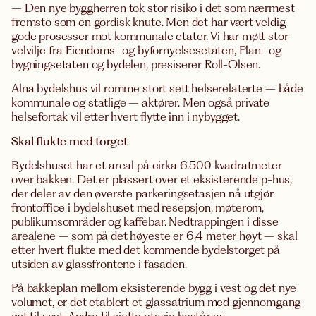
– Den nye byggherren tok stor risiko i det som nærmest
fremsto som en gordisk knute. Men det har vært veldig
gode prosesser mot kommunale etater. Vi har møtt stor
velvilje fra Eiendoms- og byfornyelsesetaten, Plan- og
bygningsetaten og bydelen, presiserer Roll-Olsen.
Alna bydelshus vil romme stort sett helserelaterte – både
kommunale og statlige – aktører. Men også private
helsefortak vil etter hvert flytte inn i nybygget.
Skal flukte med torget
Bydelshuset har et areal på cirka 6.500 kvadratmeter
over bakken. Det er plassert over et eksisterende p-hus,
der deler av den øverste parkeringsetasjen nå utgjør
frontoffice i bydelshuset med resepsjon, møterom,
publikumsområder og kaffebar. Nedtrappingen i disse
arealene – som på det høyeste er 6,4 meter høyt – skal
etter hvert flukte med det kommende bydelstorget på
utsiden av glassfrontene i fasaden.
På bakkeplan mellom eksisterende bygg i vest og det nye
volumet, er det etablert et glassatrium med gjennomgang