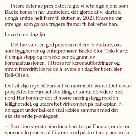
– I store deler av prosjektet fulgte vi retningslinjene som
Backe konsern har utarbeidet, det gjorde at vi klarte å
unngå smitte helt frem til slutten av 2021. Kravene var
strenge, som ga oss tregere fremdrift, bekrefter han.
Leverte en dag før
– Det har vært en god prosess mellom leietakere, oss
som byggherrer og entreprenører. Backe Stor-Oslo klarte
å unngå stopp og forsinkelser på grunn av
koronasituasjonen. Til tross for koronautfordringer og
stram fremdrift klarte de å levere en dag før tiden, sier
Roll-Olsen.
Det vil skje mye på Furuset de nærmeste årene. Det neste
prosjektet for Furuset Utvikling er tomta S5 videre mot
nord. Her kommer det et større næringsbygg med en
leilighetsdel, og utadrettet virksomhet på bakkeplan. P-
anlegget under bakken skal kobles sammen med det
eksisterende p-anlegget.
– Som den største eiendomsbesitter på Furuset, er det en
spennende prosess å få være med på de store planene for