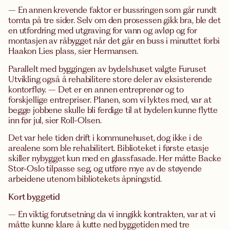
– En annen krevende faktor er bussringen som går rundt
tomta på tre sider. Selv om den prosessen gikk bra, ble det
en utfordring med utgraving for vann og avløp og for
montasjen av råbygget når det går en buss i minuttet forbi
Haakon Lies plass, sier Hermansen.
Parallelt med byggingen av bydelshuset valgte Furuset
Utvikling også å rehabilitere store deler av eksisterende
kontorfløy. – Det er en annen entreprenør og to
forskjellige entrepriser. Planen, som vi lyktes med, var at
begge jobbene skulle bli ferdige til at bydelen kunne flytte
inn før jul, sier Roll-Olsen.
Det var hele tiden drift i kommunehuset, dog ikke i de
arealene som ble rehabilitert. Biblioteket i første etasje
skiller nybygget kun med en glassfasade. Her måtte Backe
Stor-Oslo tilpasse seg, og utføre mye av de støyende
arbeidene utenom bibliotekets åpningstid.
Kort byggetid
– En viktig forutsetning da vi inngikk kontrakten, var at vi
måtte kunne klare å kutte ned byggetiden med tre