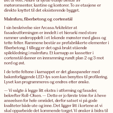
øst til vest. Andre til sjette etasje består av
møteromsenter, kantine og kontorer. To av etasjene er
direkte knyttet til det eksisterende bygget.
Malmfuru, fiberbetong og cortenstål
I sin beskrivelse sier Arcasa Arkitekter at
fasadeutformingen er inndelt i et hierarki med store
rammer underoppdelt i et lekende mønster med glass og
tette felter. Rammene består av prefabrikkerte elementer i
fiberbetong. I tillegg er det også brukt stående
spilekledning i malmfuru. Et karnapp av kassetter i
cortenstål danner en innramming rundt plan 2 og 3 mot
nord og øst.
I de tette feltene i karnappet er det glasspaneler med
bakenforliggende LED-lys som kan benyttes til profilering.
Lyset kan programmeres og endres etter ønske.
– Vi valgte å legge litt ekstra i utforming og fasader,
bekrefter Roll-Olsen. – Dette er jo første trinn for å heve
anseelsen for hele området, derfor satset vi på gode
kvaliteter både ute og inne. Det ligger litt i kortene at vi
skal opparbeide det kommende torget. Vi ønsker å bidra til