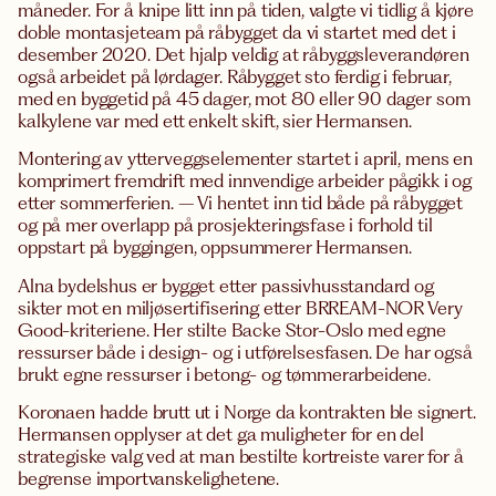
måneder. For å knipe litt inn på tiden, valgte vi tidlig å kjøre
doble montasjeteam på råbygget da vi startet med det i
desember 2020. Det hjalp veldig at råbyggsleverandøren
også arbeidet på lørdager. Råbygget sto ferdig i februar,
med en byggetid på 45 dager, mot 80 eller 90 dager som
kalkylene var med ett enkelt skift, sier Hermansen.
Montering av ytterveggselementer startet i april, mens en
komprimert fremdrift med innvendige arbeider pågikk i og
etter sommerferien. – Vi hentet inn tid både på råbygget
og på mer overlapp på prosjekteringsfase i forhold til
oppstart på byggingen, oppsummerer Hermansen.
Alna bydelshus er bygget etter passivhusstandard og
sikter mot en miljøsertifisering etter BRREAM-NOR Very
Good-kriteriene. Her stilte Backe Stor-Oslo med egne
ressurser både i design- og i utførelsesfasen. De har også
brukt egne ressurser i betong- og tømmerarbeidene.
Koronaen hadde brutt ut i Norge da kontrakten ble signert.
Hermansen opplyser at det ga muligheter for en del
strategiske valg ved at man bestilte kortreiste varer for å
begrense importvanskelighetene.