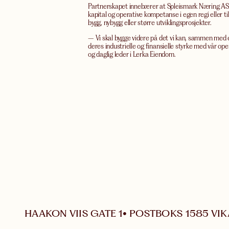
Partnerskapet innebærer at Spleismark Næring AS går
kapital og operative kompetanse i egen regi eller t
bygg, nybygg eller større utviklingsprosjekter.
– Vi skal bygge videre på det vi kan, sammen med en
deres industrielle og finansielle styrke med vår ope
og daglig leder i Lerka Eiendom.
HAAKON VIIS GATE 1
POSTBOKS 1585 VIK