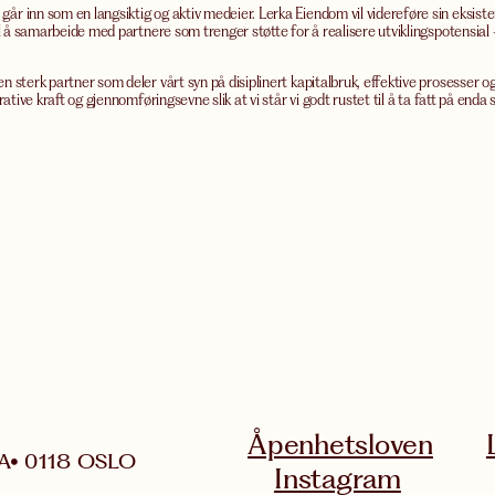
 inn som en langsiktig og aktiv medeier. Lerka Eiendom vil videreføre sin eksistere
il å samarbeide med partnere som trenger støtte for å realisere utviklingspotensial 
 sterk partner som deler vårt syn på disiplinert kapitalbruk, effektive prosesser o
rative kraft og gjennomføringsevne slik at vi står vi godt rustet til å ta fatt på end
Åpenhetsloven
A
0118 OSLO
Instagram