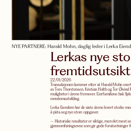
NYE PARTNERE: Harald Mohn, daglig leder i Lerka Eiendom
Lerkas nye sto
fremtidsutsik
22/01/2026
Transaksjonen kommer etter at Harald Mohn overtok
av Tore Thorstensen, Kristian Holth og Tor Øivind F
muligheter i årene fremover. Eierfamiliene bak Sp
eiendomsutvikling.
Lerka Eiendom har de siste årene levert sterke med
å påta seg nye store oppgaver.
– Historiske resultater er viktige, men det mest se
gjennomføringsevne som gir gode forutsetninger fo