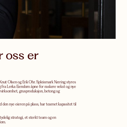
r oss er
Knut Olsen og Erik Ohr. Spleismark Næring styres
ng fra Lerka Eiendom åpne for raskere vekst og nye
rvirksomhet, grusproduksjon, betong og
 den nye eieren på plass, har teamet kapasitet til
ydelig strategi, et sterkt team og en
dom.