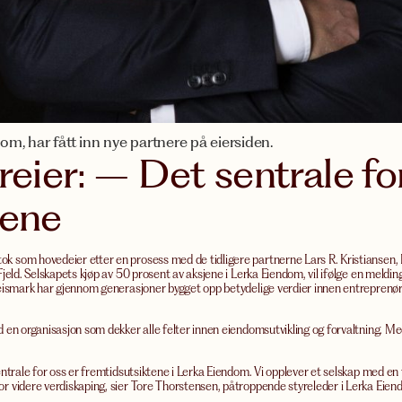
, har fått inn nye partnere på eiersiden.
reier: – Det sentrale fo
tene
 som hovedeier etter en prosess med de tidligere partnerne Lars R. Kristiansen, 
jeld. Selskapets kjøp av 50 prosent av aksjene i Lerka Eiendom, vil ifølge en meldi
leismark har gjennom generasjoner bygget opp betydelige verdier innen entreprenø
 en organisasjon som dekker alle felter innen eiendomsutvikling og forvaltning. Med
ntrale for oss er fremtidsutsiktene i Lerka Eiendom. Vi opplever et selskap med en t
r videre verdiskaping, sier Tore Thorstensen, påtroppende styreleder i Lerka Eien