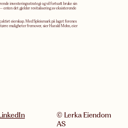
nde investeringsstrategi og vil fortsatt bruke sin
– enten det gjelder revitalisering av eksisterende
g aktivt eierskap. Med Spleismark på laget forenes
a større muligheter fremover, sier Harald Mohn, eier
LinkedIn
© Lerka Eiendom
AS