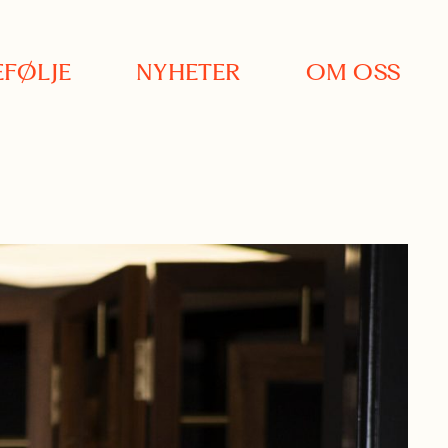
FØLJE
NYHETER
OM OSS