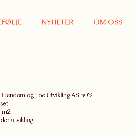
FØLJE
NYHETER
OM OSS
ka Eiendom og Loe Utvikling AS 50%
uset
5 m2
der utvikling