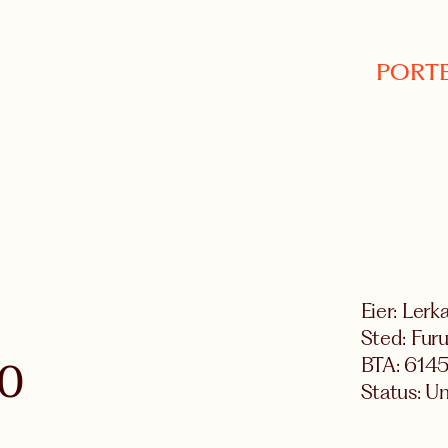
PORTE
Eier: Ler
Sted: Fur
BTA: 614
20
Status: Un